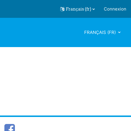
Français ‎(fr)‎
Connexion
FRANÇAIS ‎(FR)‎