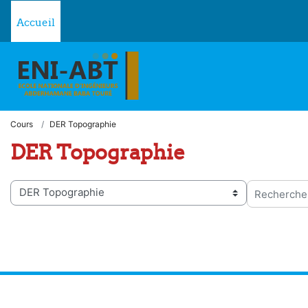
Passer au contenu principal
Accueil
Cours
DER Topographie
DER Topographie
ies de cours
Rechercher 