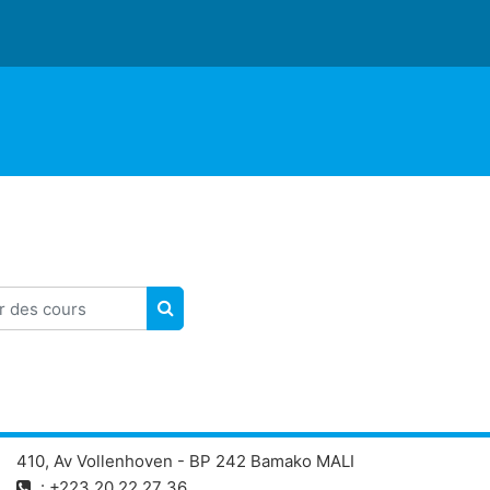
des cours
RECHERCHER DES COURS
410, Av Vollenhoven - BP 242 Bamako MALI
: +223 20 22 27 36